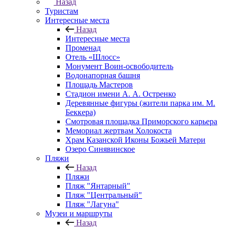
Назад
Туристам
Интересные места
Назад
Интересные места
Променад
Отель «Шлосс»
Монумент Воин-освободитель
Водонапорная башня
Площадь Мастеров
Стадион имени А. А. Остренко
Деревянные фигуры (жители парка им. М.
Беккера)
Смотровая площадка Приморского карьера
Мемориал жертвам Холокоста
Храм Казанской Иконы Божьей Матери
Озеро Синявинское
Пляжи
Назад
Пляжи
Пляж "Янтарный"
Пляж "Центральный"
Пляж "Лагуна"
Музеи и маршруты
Назад