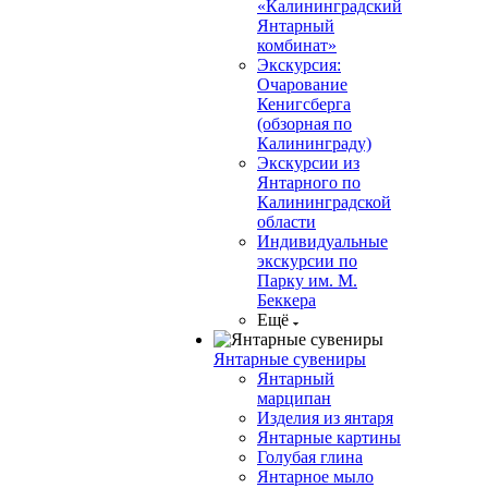
«Калининградский
Янтарный
комбинат»
Экскурсия:
Очарование
Кенигсберга
(обзорная по
Калининграду)
Экскурсии из
Янтарного по
Калининградской
области
Индивидуальные
экскурсии по
Парку им. М.
Беккера
Ещё
Янтарные сувениры
Янтарный
марципан
Изделия из янтаря
Янтарные картины
Голубая глина
Янтарное мыло