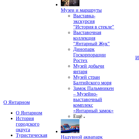
Музеи и маршруты
Выставка-
экскурсия
"История в стекле"
Выставочная
коллекция
"Янтарный Жук"
Динопарк
Госкорпорации
И
Ростех
Музей добычи
янтаря
Музей стран
Балтийского моря
Замок Пальмникен
– Музейно-
выставочный
О Янтарном
комплекс
«Янтарный замок»
О Янтарном
Ещё
История
городского
округа
Туристическая
Надувной аквапарк