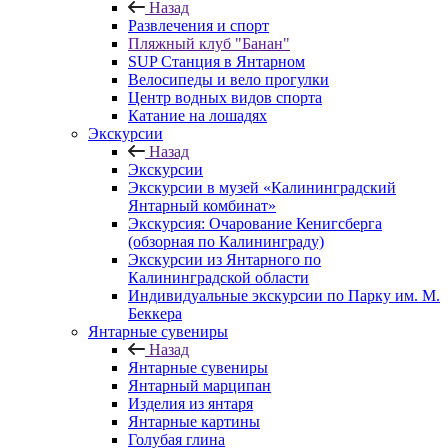
Назад
Развлечения и спорт
Пляжный клуб "Банан"
SUP Станция в Янтарном
Велосипеды и вело прогулки
Центр водных видов спорта
Катание на лошадях
Экскурсии
Назад
Экскурсии
Экскурсии в музей «Калининградский
Янтарный комбинат»
Экскурсия: Очарование Кенигсберга
(обзорная по Калининграду)
Экскурсии из Янтарного по
Калининградской области
Индивидуальные экскурсии по Парку им. М.
Беккера
Янтарные сувениры
Назад
Янтарные сувениры
Янтарный марципан
Изделия из янтаря
Янтарные картины
Голубая глина