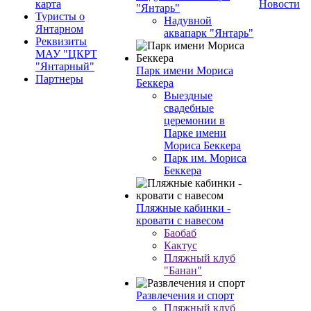
карта
Новости
"Янтарь"
Туристы о
Надувной
Янтарном
аквапарк "Янтарь"
Реквизиты
МАУ "ЦКРТ
"Янтарный"
Парк имени Мориса
Партнеры
Беккера
Выездные
свадебные
церемонии в
Парке имени
Мориса Беккера
Парк им. Мориса
Беккера
Пляжные кабинки -
кровати с навесом
Баобаб
Кактус
Пляжный клуб
"Банан"
Развлечения и спорт
Пляжный клуб