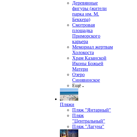
Деревянные
фигуры (жители
парка им. М.
Беккера)
Смотровая
площадка
Приморского
карьера
Мемориал жертвам
Холокоста
Храм Казанской
Иконы Божьей
Матери
Озеро
Синявинское
Ещё
Пляжи
Пляж "Янтарный"
Пляж
"Центральный"
Пляж "Лагуна"