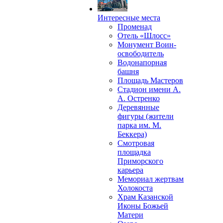
Интересные места
Променад
Отель «Шлосс»
Монумент Воин-
освободитель
Водонапорная
башня
Площадь Мастеров
Стадион имени А.
А. Остренко
Деревянные
фигуры (жители
парка им. М.
Беккера)
Смотровая
площадка
Приморского
карьера
Мемориал жертвам
Холокоста
Храм Казанской
Иконы Божьей
Матери