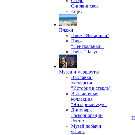
Озеро
Синявинское
Ещё
Пляжи
Пляж "Янтарный"
Пляж
"Центральный"
Пляж "Лагуна"
Музеи и маршруты
Выставка-
экскурсия
"История в стекле"
Выставочная
коллекция
"Янтарный Жук"
Динопарк
Госкорпорации
И
Ростех
Музей добычи
янтаря