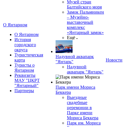
Музей стран
Балтийского моря
Замок Пальмникен
– Музейно-
выставочный
О Янтарном
комплекс
«Янтарный замок»
О Янтарном
Ещё
История
городского
округа
Туристическая
Надувной аквапарк
карта
Новости
"Янтарь"
Туристы о
Надувной
Янтарном
аквапарк "Янтарь"
Реквизиты
МАУ "ЦКРТ
"Янтарный"
Парк имени Мориса
Партнеры
Беккера
Выездные
свадебные
церемонии в
Парке имени
Мориса Беккера
Парк им. Мориса