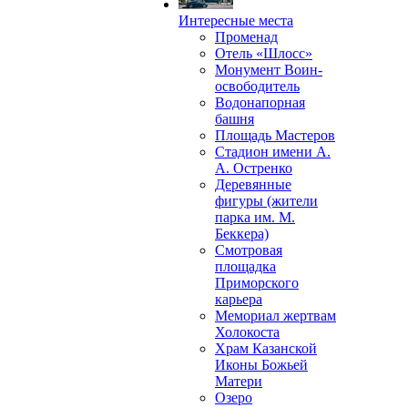
Интересные места
Променад
Отель «Шлосс»
Монумент Воин-
освободитель
Водонапорная
башня
Площадь Мастеров
Стадион имени А.
А. Остренко
Деревянные
фигуры (жители
парка им. М.
Беккера)
Смотровая
площадка
Приморского
карьера
Мемориал жертвам
Холокоста
Храм Казанской
Иконы Божьей
Матери
Озеро