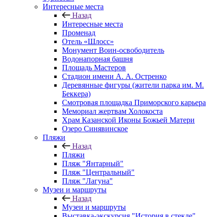
Интересные места
Назад
Интересные места
Променад
Отель «Шлосс»
Монумент Воин-освободитель
Водонапорная башня
Площадь Мастеров
Стадион имени А. А. Остренко
Деревянные фигуры (жители парка им. М.
Беккера)
Смотровая площадка Приморского карьера
Мемориал жертвам Холокоста
Храм Казанской Иконы Божьей Матери
Озеро Синявинское
Пляжи
Назад
Пляжи
Пляж "Янтарный"
Пляж "Центральный"
Пляж "Лагуна"
Музеи и маршруты
Назад
Музеи и маршруты
Выставка-экскурсия "История в стекле"