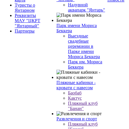
Надувной
Туристы о
аквапарк "Янтарь"
Янтарном
Реквизиты
МАУ "ЦКРТ
Парк имени Мориса
"Янтарный"
Беккера
Партнеры
Выездные
свадебные
церемонии в
Парке имени
Мориса Беккера
Парк им. Мориса
Беккера
Пляжные кабинки -
кровати с навесом
Баобаб
Кактус
Пляжный клуб
"Банан"
Развлечения и спорт
Пляжный клуб