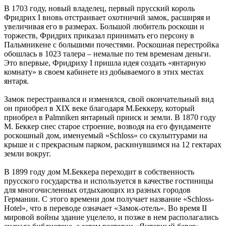
В 1703 году, новый владелец, первый прусский король
Фридрих I вновь отстраивает охотничий замок, расширяя и
увеличивая его в размерах. Большой любитель роскоши и
торжеств, Фридрих приказал принимать его персону в
Пальмникене с большими почестями. Роскошная перестройка
обошлась в 1023 талера – немалые по тем временам деньги.
Это впервые, Фридриху I пришла идея создать «янтарную
комнату» в своем кабинете из добываемого в этих местах
янтаря.
Замок перестраивался и изменялся, свой окончательный вид
он приобрел в XIX веке благодаря М.Беккеру, который
приобрел в Palmniken янтарный прииск и земли. В 1870 году
М. Беккер снес старое строение, возводя на его фундаменте
роскошный дом, именуемый «Schloss» со скульптурами на
крыше и с прекрасным парком, раскинувшимся на 12 гектарах
земли вокруг.
В 1899 году дом М.Беккера переходит в собственность
прусского государства и используется в качестве гостиницы
для многочисленных отдыхающих из разных городов
Германии. С этого времени дом получает название «Schloss-
Hotel», что в переводе означает «Замок-отель». Во время II
мировой войны здание уцелело, и позже в нем располагались