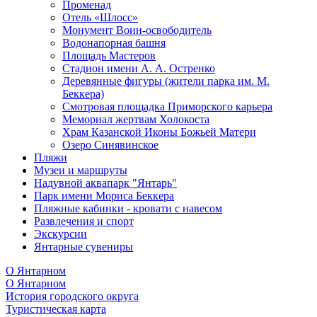
Променад
Отель «Шлосс»
Монумент Воин-освободитель
Водонапорная башня
Площадь Мастеров
Стадион имени А. А. Остренко
Деревянные фигуры (жители парка им. М.
Беккера)
Смотровая площадка Приморского карьера
Мемориал жертвам Холокоста
Храм Казанской Иконы Божьей Матери
Озеро Синявинское
Пляжи
Музеи и маршруты
Надувной аквапарк "Янтарь"
Парк имени Мориса Беккера
Пляжные кабинки - кровати с навесом
Развлечения и спорт
Экскурсии
Янтарные сувениры
О Янтарном
О Янтарном
История городского округа
Туристическая карта