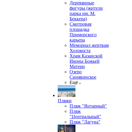
Деревянные
фигуры (жители
парка им. М.
Беккера)
Смотровая
площадка
Приморского
карьера
Мемориал жертвам
Холокоста
Храм Казанской
Иконы Божьей
Матери
Озеро
Синявинское
Ещё
Пляжи
Пляж "Янтарный"
Пляж
"Центральный"
Пляж "Лагуна"