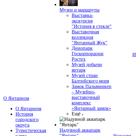
Музеи и маршруты
Выставка-
экскурсия
"История в стекле"
Выставочная
коллекция
"Янтарный Жук"
Динопарк
Госкорпорации
И
Ростех
Музей добычи
янтаря
Музей стран
Балтийского моря
Замок Пальмникен
– Музейно-
выставочный
О Янтарном
комплекс
«Янтарный замок»
О Янтарном
Ещё
История
городского
округа
Надувной аквапарк
Туристическая
"Янтарь"
карта
Новости