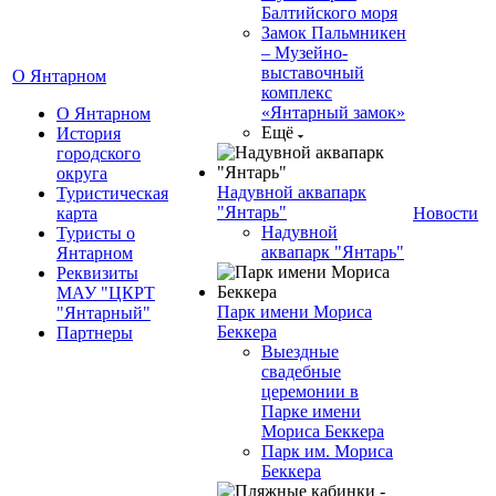
Балтийского моря
Замок Пальмникен
– Музейно-
выставочный
О Янтарном
комплекс
«Янтарный замок»
О Янтарном
Ещё
История
городского
округа
Надувной аквапарк
Туристическая
"Янтарь"
карта
Новости
Надувной
Туристы о
аквапарк "Янтарь"
Янтарном
Реквизиты
МАУ "ЦКРТ
Парк имени Мориса
"Янтарный"
Беккера
Партнеры
Выездные
свадебные
церемонии в
Парке имени
Мориса Беккера
Парк им. Мориса
Беккера