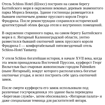
Отель Schloss Hotel (Шлосс) построен на самом берегу
Балтийского моря в окружении вековых деревьев знаменитого
парка Мориса Беккера. Здание гостиницы размещается в
бывшем охотничьем домике прусского короля Георга
Фридриха. После реконструкции сохранился исторический
архитектурный облик фасада отеля и внутренних помещений.
В окружении старинного парка, на самом берегу Балтийского
моря в п. Янтарный Калининградской области, уютно
разместился бывший охотничий замок прусского короля
Фридриха I — комфортабельный пятизвездочный отель
Sсhloss-Hotel Yantarny.
У отеля Schloss богатейшая история, в начале XVII века, когда
эта земля принадлежала Восточной Пруссии, курфюрст Георг
Вильгельм был очарован живописным городом Palmniken
(ныне Янтарный), вокруг которого располагались богатые
охотничьи угодья, и велел построить себе здесь охотничий
замок.
После смерти курфюрста его замок использовали под
различные госучреждения,в это здание была переведена
«Береговая служба», затем обосновались «Янтарная палата» и
даже специальная темница для расхитителей янтаря.