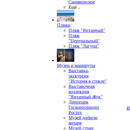
Синявинское
Ещё
Пляжи
Пляж "Янтарный"
Пляж
"Центральный"
Пляж "Лагуна"
Музеи и маршруты
Выставка-
экскурсия
"История в стекле"
Выставочная
коллекция
"Янтарный Жук"
Динопарк
Госкорпорации
И
Ростех
Музей добычи
янтаря
Музей стран