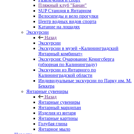
Пляжный клуб "Банан"
SUP Станция в Янтарном
Велосипеды и вело прогулки
Центр водных видов спорта
Катание на лошадях
Экскурсии
Назад
Экскурсии
Экскурсии в музей «Калининградский
Янтарный комбинат»
Экскурсия: Очарование Кенигсберга
(обзорная по Калининграду)
Экскурсии из Янтарного по
Калининградской области
Индивидуальные экскурсии по Парку им. М.
Беккера
Янтарные сувениры
Назад
Янтарные сувениры
Янтарный марципан
Изделия из янтаря
Янтарные картины
Голубая глина
Янтарное мыло