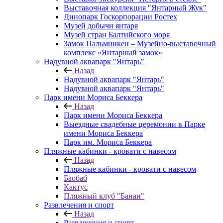
Выставочная коллекция "Янтарный Жук"
Динопарк Госкорпорации Ростех
Музей добычи янтаря
Музей стран Балтийского моря
Замок Пальмникен – Музейно-выставочный
комплекс «Янтарный замок»
Надувной аквапарк "Янтарь"
Назад
Надувной аквапарк "Янтарь"
Надувной аквапарк "Янтарь"
Парк имени Мориса Беккера
Назад
Парк имени Мориса Беккера
Выездные свадебные церемонии в Парке
имени Мориса Беккера
Парк им. Мориса Беккера
Пляжные кабинки - кровати с навесом
Назад
Пляжные кабинки - кровати с навесом
Баобаб
Кактус
Пляжный клуб "Банан"
Развлечения и спорт
Назад
Развлечения и спорт