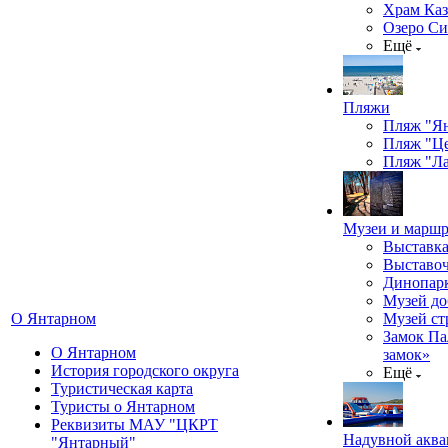
Храм Каз
Озеро Си
Ещё
Пляжи
Пляж "Я
Пляж "Ц
Пляж "Ла
Музеи и марш
Выставка
Выставоч
Динопарк
Музей до
О Янтарном
Музей ст
Замок Па
О Янтарном
замок»
История городского округа
Ещё
Туристическая карта
Туристы о Янтарном
Реквизиты МАУ "ЦКРТ
Надувной аква
"Янтарный"