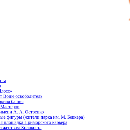
ста
д
Шлосс»
 Воин-освободитель
рная башня
 Мастеров
имени А. А. Остренко
ые фигуры (жители парка им. М. Беккера)
я площадка Приморского карьера
 жертвам Холокоста