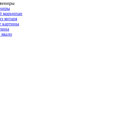
ениры
й марципан
из янтаря
е картины
глина
е мыло