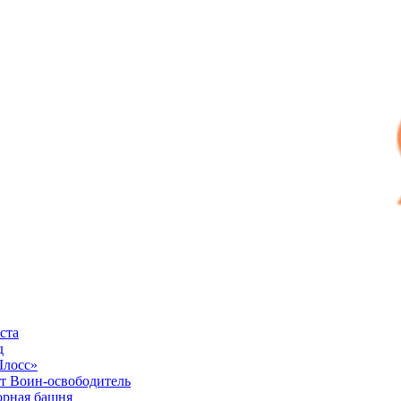
ста
д
Шлосс»
 Воин-освободитель
рная башня