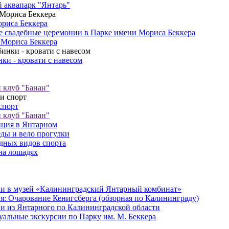
 аквапарк "Янтарь"
риса Беккера
 свадебные церемонии в Парке имени Мориса Беккера
 Мориса Беккера
ки - кровати с навесом
клуб "Банан"
спорт
клуб "Банан"
ция в Янтарном
ды и вело прогулки
дных видов спорта
на лошадях
и в музей «Калининградский Янтарный комбинат»
я: Очарование Кенигсберга (обзорная по Калининграду)
и из Янтарного по Калининградской области
альные экскурсии по Парку им. М. Беккера