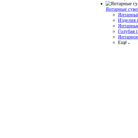
Янтарные сув
Янтарны
Изделия 
Янтарны
Голубая 
Янтарно
Ещё