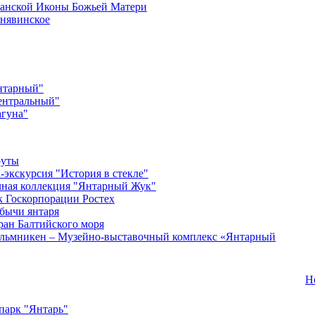
анской Иконы Божьей Матери
нявинское
нтарный"
ентральный"
гуна"
руты
-экскурсия "История в стекле"
ная коллекция "Янтарный Жук"
 Госкорпорации Ростех
бычи янтаря
ран Балтийского моря
льмникен – Музейно-выставочный комплекс «Янтарный
Н
парк "Янтарь"