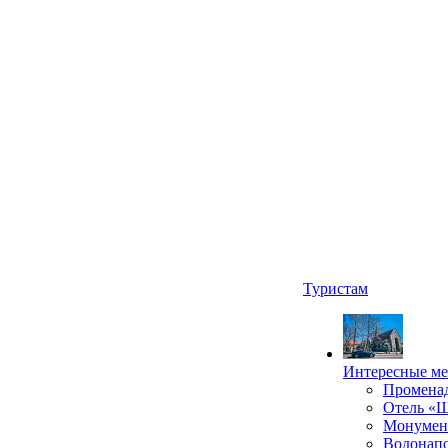
Туристам
Интересные ме
Промена
Отель «
Монумент
Водонапо