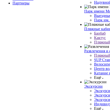
Надувной
Партнеры
Парк имени Мо
Выездные
Парк им.
Пляжные кабин
Баобаб
Кактус
Пляжный 
Развлечения и 
Пляжный 
SUP Стан
Велосипе
Центр во
Катание 
Ещё
Экскурсии
Экскурси
Экскурси
Экскурси
Индивиду
Ещё