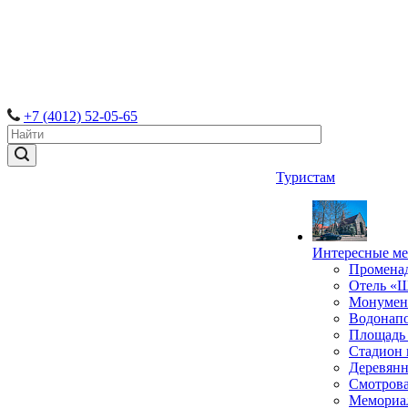
+7 (4012) 52-05-65
Туристам
Интересные ме
Промена
Отель «
Монумент
Водонапо
Площадь
Стадион 
Деревянн
Смотрова
Мемориал