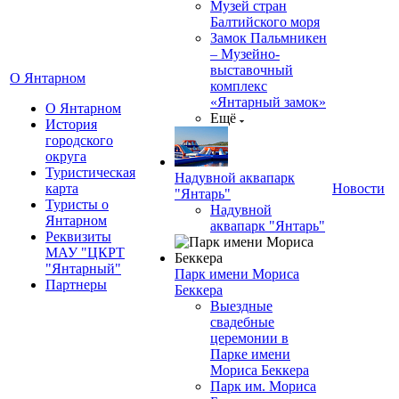
Музей стран
Балтийского моря
Замок Пальмникен
– Музейно-
выставочный
О Янтарном
комплекс
«Янтарный замок»
О Янтарном
Ещё
История
городского
округа
Туристическая
Надувной аквапарк
карта
Новости
"Янтарь"
Туристы о
Надувной
Янтарном
аквапарк "Янтарь"
Реквизиты
МАУ "ЦКРТ
"Янтарный"
Парк имени Мориса
Партнеры
Беккера
Выездные
свадебные
церемонии в
Парке имени
Мориса Беккера
Парк им. Мориса