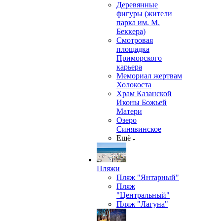
Деревянные
фигуры (жители
парка им. М.
Беккера)
Смотровая
площадка
Приморского
карьера
Мемориал жертвам
Холокоста
Храм Казанской
Иконы Божьей
Матери
Озеро
Синявинское
Ещё
Пляжи
Пляж "Янтарный"
Пляж
"Центральный"
Пляж "Лагуна"