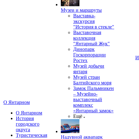
Музеи и маршруты
Выставка-
экскурсия
"История в стекле"
Выставочная
коллекция
"Янтарный Жук"
Динопарк
Госкорпорации
И
Ростех
Музей добычи
янтаря
Музей стран
Балтийского моря
Замок Пальмникен
– Музейно-
выставочный
О Янтарном
комплекс
«Янтарный замок»
О Янтарном
Ещё
История
городского
округа
Туристическая
Надувной аквапарк