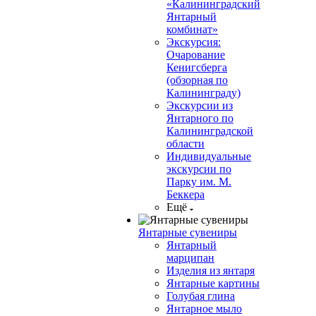
«Калининградский
Янтарный
комбинат»
Экскурсия:
Очарование
Кенигсберга
(обзорная по
Калининграду)
Экскурсии из
Янтарного по
Калининградской
области
Индивидуальные
экскурсии по
Парку им. М.
Беккера
Ещё
Янтарные сувениры
Янтарный
марципан
Изделия из янтаря
Янтарные картины
Голубая глина
Янтарное мыло