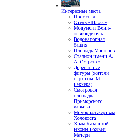
Интересные места
Променад
Отель «Шлосс»
Монумент Воин-
освободитель
Водонапорная
башня
Площадь Мастеров
Стадион имени А.
А. Остренко
Деревянные
фигуры (жители
парка им. М.
Беккера)
Смотровая
площадка
Приморского
карьера
Мемориал жертвам
Холокоста
Храм Казанской
Иконы Божьей
Матери