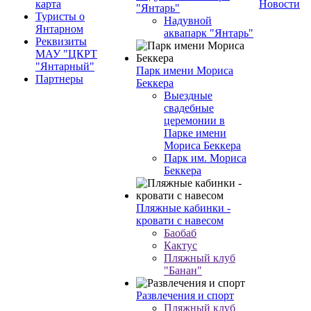
карта
Новости
"Янтарь"
Туристы о
Надувной
Янтарном
аквапарк "Янтарь"
Реквизиты
МАУ "ЦКРТ
"Янтарный"
Парк имени Мориса
Партнеры
Беккера
Выездные
свадебные
церемонии в
Парке имени
Мориса Беккера
Парк им. Мориса
Беккера
Пляжные кабинки -
кровати с навесом
Баобаб
Кактус
Пляжный клуб
"Банан"
Развлечения и спорт
Пляжный клуб