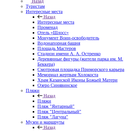
Назад
Туристам
Интересные места
Назад
Интересные места
Променад
Отель «Шлосс»
Монумент Воин-освободитель
Водонапорная башня
Площадь Мастеров
Стадион имени А. А. Остренко
Деревянные фигуры (жители парка им. М.
Беккера)
Смотровая площадка Приморского карьера
Мемориал жертвам Холокоста
Храм Казанской Иконы Божьей Матери
Озеро Синявинское
Пляжи
Назад
Пляжи
Пляж "Янтарный"
Пляж "Центральный"
Пляж "Лагуна"
Музеи и маршруты
Назад