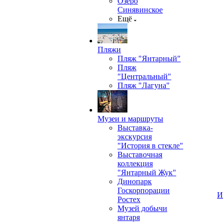
Озеро
Синявинское
Ещё
Пляжи
Пляж "Янтарный"
Пляж
"Центральный"
Пляж "Лагуна"
Музеи и маршруты
Выставка-
экскурсия
"История в стекле"
Выставочная
коллекция
"Янтарный Жук"
Динопарк
Госкорпорации
И
Ростех
Музей добычи
янтаря