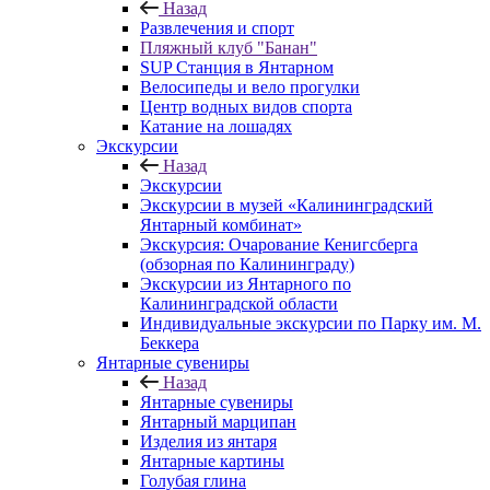
Назад
Развлечения и спорт
Пляжный клуб "Банан"
SUP Станция в Янтарном
Велосипеды и вело прогулки
Центр водных видов спорта
Катание на лошадях
Экскурсии
Назад
Экскурсии
Экскурсии в музей «Калининградский
Янтарный комбинат»
Экскурсия: Очарование Кенигсберга
(обзорная по Калининграду)
Экскурсии из Янтарного по
Калининградской области
Индивидуальные экскурсии по Парку им. М.
Беккера
Янтарные сувениры
Назад
Янтарные сувениры
Янтарный марципан
Изделия из янтаря
Янтарные картины
Голубая глина