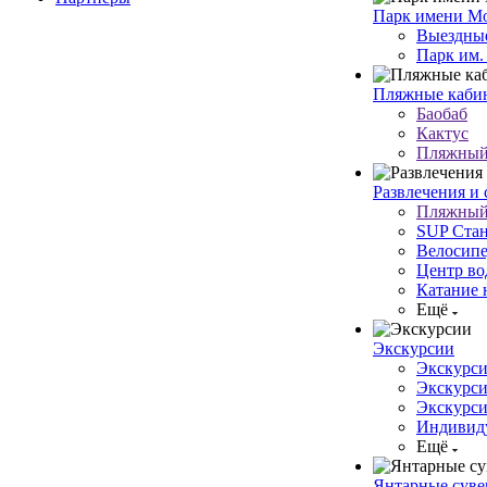
Парк имени Мо
Выездные
Парк им.
Пляжные кабин
Баобаб
Кактус
Пляжный 
Развлечения и 
Пляжный 
SUP Стан
Велосипе
Центр во
Катание 
Ещё
Экскурсии
Экскурси
Экскурси
Экскурси
Индивиду
Ещё
Янтарные сув