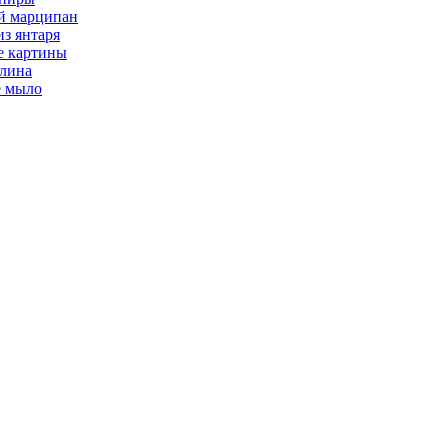
й марципан
из янтаря
е картины
глина
е мыло