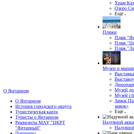
Храм Каз
Озеро Си
Ещё
Пляжи
Пляж "Я
Пляж "Ц
Пляж "Ла
Музеи и марш
Выставка
Выставоч
Динопарк
Музей до
О Янтарном
Музей ст
Замок Па
О Янтарном
замок»
История городского округа
Ещё
Туристическая карта
Туристы о Янтарном
Надувной аква
Реквизиты МАУ "ЦКРТ
Надувной
"Янтарный"
Партнеры