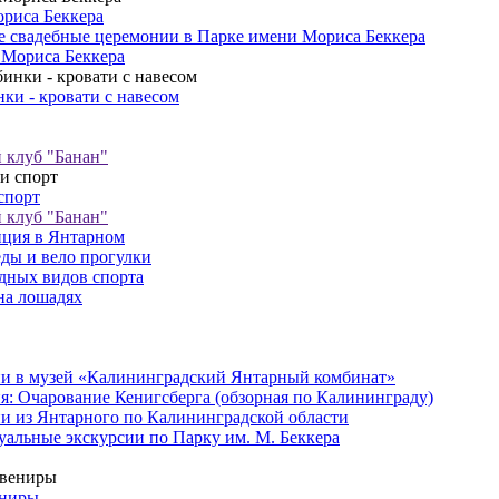
риса Беккера
 свадебные церемонии в Парке имени Мориса Беккера
 Мориса Беккера
ки - кровати с навесом
клуб "Банан"
спорт
клуб "Банан"
ция в Янтарном
ды и вело прогулки
дных видов спорта
на лошадях
и в музей «Калининградский Янтарный комбинат»
я: Очарование Кенигсберга (обзорная по Калининграду)
и из Янтарного по Калининградской области
альные экскурсии по Парку им. М. Беккера
ениры