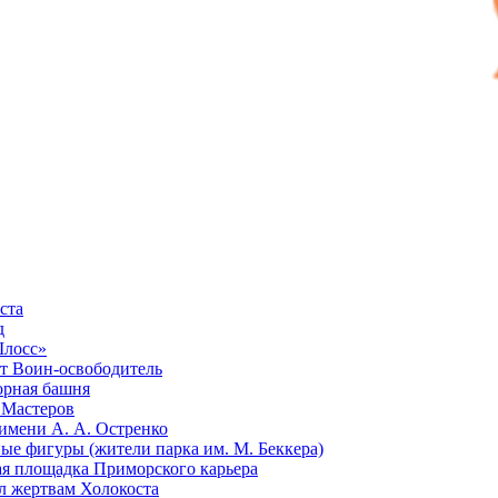
ста
д
Шлосс»
 Воин-освободитель
рная башня
 Мастеров
имени А. А. Остренко
ые фигуры (жители парка им. М. Беккера)
я площадка Приморского карьера
 жертвам Холокоста