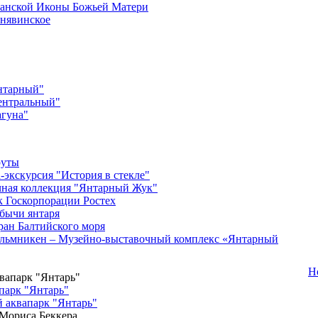
анской Иконы Божьей Матери
нявинское
нтарный"
ентральный"
гуна"
руты
-экскурсия "История в стекле"
ная коллекция "Янтарный Жук"
 Госкорпорации Ростех
бычи янтаря
ран Балтийского моря
льмникен – Музейно-выставочный комплекс «Янтарный
Н
парк "Янтарь"
 аквапарк "Янтарь"