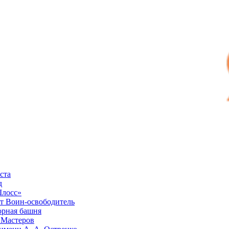
ста
д
Шлосс»
 Воин-освободитель
рная башня
 Мастеров