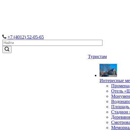
+7 (4012) 52-05-65
Туристам
Интересные ме
Промена
Отель «
Монумент
Водонапо
Площадь
Стадион 
Деревянн
Смотрова
Мемориал