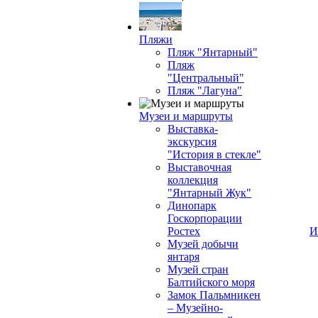
Пляжи
Пляж "Янтарный"
Пляж
"Центральный"
Пляж "Лагуна"
Музеи и маршруты
Выставка-
экскурсия
"История в стекле"
Выставочная
коллекция
"Янтарный Жук"
Динопарк
Госкорпорации
Ростех
И
Музей добычи
янтаря
Музей стран
Балтийского моря
Замок Пальмникен
– Музейно-