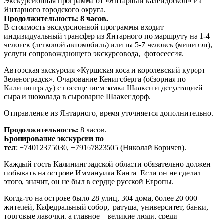
Экскурсионная программа от «Янтарный калейдоскоп» из
Янтарного городского округа.
Продолжительность: 8 часов.
В стоимость экскурсионной программы входит
индивидуальный трансфер из Янтарного по маршруту на 1-4
человек (легковой автомобиль) или на 5-7 человек (минивэн),
услуги сопровождающего экскурсовода, фотосессия.
Авторская экскурсия «Куршская коса и королевский курорт
Зеленоградск». Очарование Кенигсберга (обзорная по
Калининграду) с посещением замка Шаакен и дегустацией
сыра и шоколада в сыроварне Шаакендорф.
Отправление из Янтарного, время уточняется дополнительно.
Продолжительность:
8 часов.
Бронирование экскурсии по
тел
: +74012375030, +79167823505 (Николай Боричев).
Каждый гость Калининградской области обязательно должен
побывать на острове Иммануила Канта. Если он не сделал
этого, значит, он не был в сердце русской Европы.
Когда-то на острове было 28 улиц, 304 дома, более 20 000
жителей, Кафедральный собор, ратуша, университет, банки,
торговые лавочки, а главное – великие люди, среди