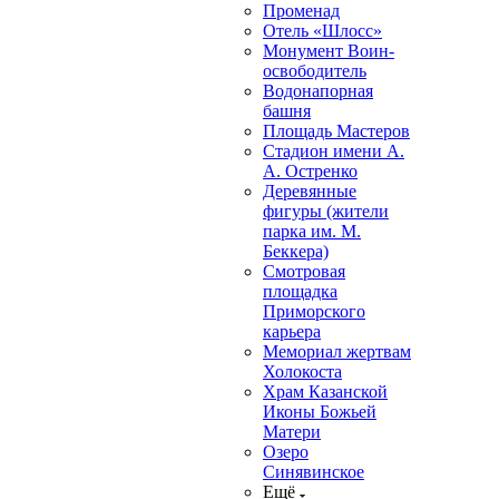
Променад
Отель «Шлосс»
Монумент Воин-
освободитель
Водонапорная
башня
Площадь Мастеров
Стадион имени А.
А. Остренко
Деревянные
фигуры (жители
парка им. М.
Беккера)
Смотровая
площадка
Приморского
карьера
Мемориал жертвам
Холокоста
Храм Казанской
Иконы Божьей
Матери
Озеро
Синявинское
Ещё