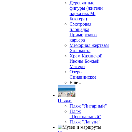
Деревянные
фигуры (жители
парка им. М.
Беккера)
Смотровая
площадка
Приморского
карьера
Мемориал жертвам
Холокоста
Храм Казанской
Иконы Божьей
Матери
Озеро
Синявинское
Ещё
Пляжи
Пляж "Янтарный"
Пляж
"Центральный"
Пляж "Лагуна"