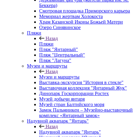
Беккера)
Смотровая площадка Приморского карьера
Мемориал жертвам Холокоста
Храм Казанской Иконы Божьей Матери
Озеро Синявинское
Пляжи
Назад
Пляжи
Пляж "Янтарный"
Пляж "Центральный"
Пляж "Лагуна"
Музеи и маршруты
Назад
Музеи и маршруты
Выставка-экскурсия "История в стекле"
Выставочная коллекция "Янтарный Жук"
Динопарк Госкорпорации Ростех
Музей добычи янтаря
Музей стран Балтийского моря
Замок Пальмникен – Музейно-выставочный
комплекс «Янтарный замок»
Надувной аквапарк "Янтарь"
Назад
Надувной аквапарк "Янтарь"