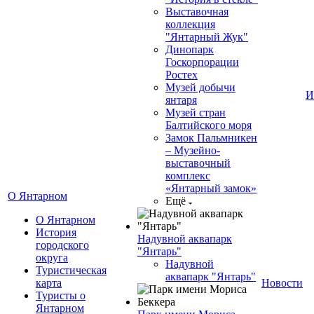
Выставочная
коллекция
"Янтарный Жук"
Динопарк
Госкорпорации
Ростех
Музей добычи
И
янтаря
Музей стран
Балтийского моря
Замок Пальмникен
– Музейно-
выставочный
комплекс
«Янтарный замок»
О Янтарном
Ещё
О Янтарном
История
Надувной аквапарк
городского
"Янтарь"
округа
Надувной
Туристическая
аквапарк "Янтарь"
карта
Новости
Туристы о
Янтарном