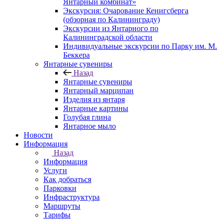
Янтарный комбинат»
Экскурсия: Очарование Кенигсберга
(обзорная по Калининграду)
Экскурсии из Янтарного по
Калининградской области
Индивидуальные экскурсии по Парку им. М.
Беккера
Янтарные сувениры
Назад
Янтарные сувениры
Янтарный марципан
Изделия из янтаря
Янтарные картины
Голубая глина
Янтарное мыло
Новости
Информация
Назад
Информация
Услуги
Как добраться
Парковки
Инфраструктура
Маршруты
Тарифы