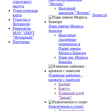
городского
"Янтарь"
округа
Надувной
Туристическая
аквапарк "Янтарь"
карта
Новости
Туристы о
Янтарном
Парк имени Мориса
Реквизиты
Беккера
МАУ "ЦКРТ
Выездные
"Янтарный"
свадебные
Партнеры
церемонии в
Парке имени
Мориса Беккера
Парк им. Мориса
Беккера
Пляжные кабинки -
кровати с навесом
Баобаб
Кактус
Пляжный клуб
"Банан"
Развлечения и спорт
Пляжный клуб