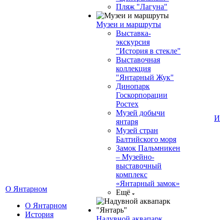
Пляж "Лагуна"
Музеи и маршруты
Выставка-
экскурсия
"История в стекле"
Выставочная
коллекция
"Янтарный Жук"
Динопарк
Госкорпорации
Ростех
Музей добычи
И
янтаря
Музей стран
Балтийского моря
Замок Пальмникен
– Музейно-
выставочный
комплекс
«Янтарный замок»
О Янтарном
Ещё
О Янтарном
История
Надувной аквапарк