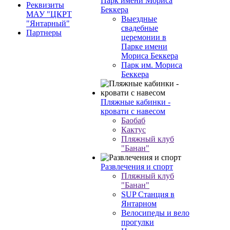
Парк имени Мориса
Реквизиты
Беккера
МАУ "ЦКРТ
Выездные
"Янтарный"
свадебные
Партнеры
церемонии в
Парке имени
Мориса Беккера
Парк им. Мориса
Беккера
Пляжные кабинки -
кровати с навесом
Баобаб
Кактус
Пляжный клуб
"Банан"
Развлечения и спорт
Пляжный клуб
"Банан"
SUP Станция в
Янтарном
Велосипеды и вело
прогулки