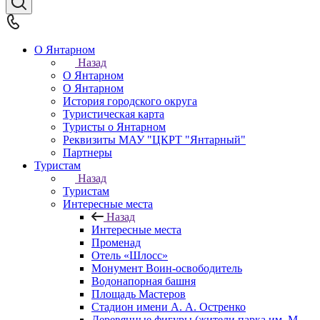
О Янтарном
Назад
О Янтарном
О Янтарном
История городского округа
Туристическая карта
Туристы о Янтарном
Реквизиты МАУ "ЦКРТ "Янтарный"
Партнеры
Туристам
Назад
Туристам
Интересные места
Назад
Интересные места
Променад
Отель «Шлосс»
Монумент Воин-освободитель
Водонапорная башня
Площадь Мастеров
Стадион имени А. А. Остренко
Деревянные фигуры (жители парка им. М.